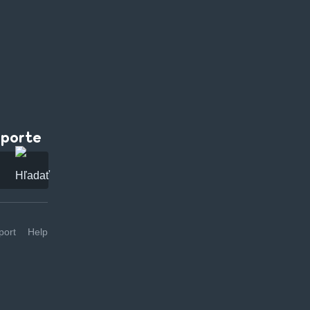
pporte
ort
Help